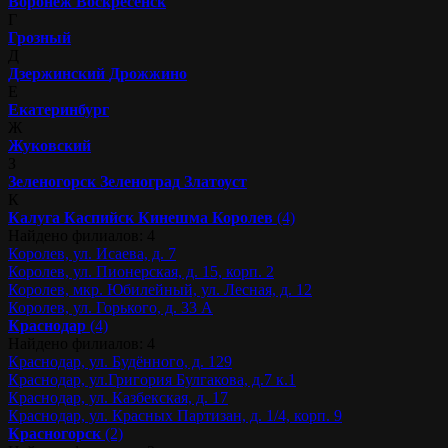
Воронеж
Воскресенск
Г
Грозный
Д
Дзержинский
Дрожжино
Е
Екатеринбург
Ж
Жуковский
З
Зеленогорск
Зеленоград
Златоуст
К
Калуга
Каспийск
Кинешма
Королев
(4)
Найдено филиалов: 4
Королев, ул. Исаева, д. 7
Королев, ул. Пионерская, д. 15, корп. 2
Королев, мкр. Юбилейный, ул. Лесная, д. 12
Королев, ул. Горького, д. 33 А
Краснодар
(4)
Найдено филиалов: 4
Краснодар, ул. Будённого, д. 129
Краснодар, ул.Григория Булгакова, д.7 к.1
Краснодар, ул. Казбекская, д. 17
Краснодар, ул. Красных Партизан, д. 1/4, корп. 9
Красногорск
(2)