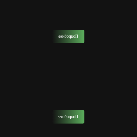
Стрижка отец и сын
Запишитесь на стрижку вместе с сыном.
Подробнее
Удаление волос воском
Это эффективный способ удаления волос на лице на
длительный срок с помощью горячего воска.
Подробнее