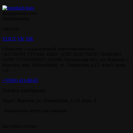
федеральная сеть
барбершопов
соцсети:
YOUT
VK
TIK
Общество с ограниченной ответственностью
«КЛАБОРГ ГРУПП» ИНН / КПП 5018179478 / 501801001
ОГРН 1155018002655 141090, Московская обл., г.о. Королёв, г.
Королёв, мкр. Юбилейный, ул. Ленинская, д.12, пом.9, комн.
1А.
+7(926) 411-88-83
Телефон барбершопа
Адрес: Королев, ул. Пионерская, д. 15, корп. 2
Запишитесь через приложение:
Быстрые ссылки