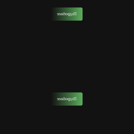
многоступенчатый ритуал.
Подробнее
Детская стрижка
Позвольте сыну с ранних лет почувствовать себя
настоящим мужчиной, окунувшись в атмосферу
барбершопа.
Подробнее