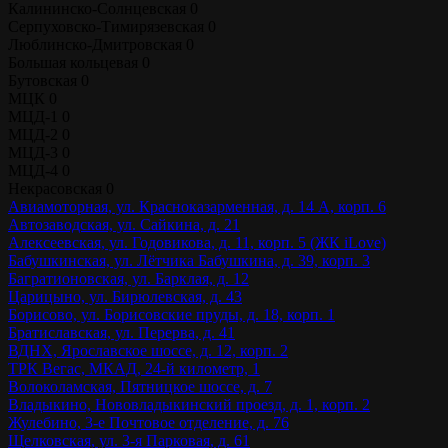
Калининско-Солнцевская
0
Серпуховско-Тимирязевская
0
Люблинско-Дмитровская
0
Большая кольцевая
0
Бутовская
0
МЦК
0
МЦД-1
0
МЦД-2
0
МЦД-3
0
МЦД-4
0
Некрасовская
0
Авиамоторная, ул. Красноказарменная, д. 14 А, корп. 6
Автозаводская, ул. Сайкина, д. 21
Алексеевская, ул. Годовикова, д. 11, корп. 5 (ЖК iLove)
Бабушкинская, ул. Лётчика Бабушкина, д. 39, корп. 3
Багратионовская, ул. Барклая, д. 12
Царицыно, ул. Бирюлевская, д. 43
Борисово, ул. Борисовские пруды, д. 18, корп. 1
Братиславская, ул. Перерва, д. 41
ВДНХ, Ярославское шоссе, д. 12, корп. 2
ТРК Вегас, МКАД, 24-й километр, 1
Волоколамская, Пятницкое шоссе, д. 7
Владыкино, Нововладыкинский проезд, д. 1, корп. 2
Жулебино, 3-е Почтовое отделение, д. 76
Щелковская, ул. 3-я Парковая, д. 61