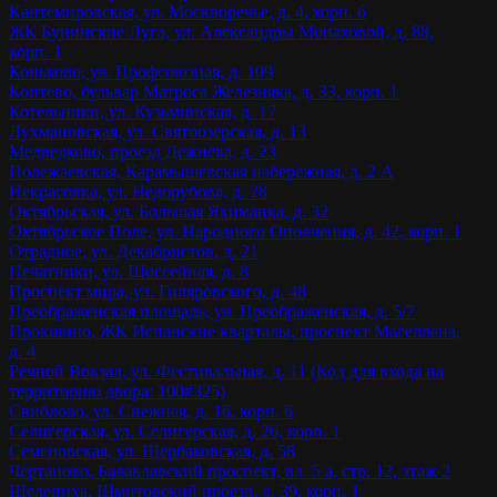
Кантемировская, ул. Москворечье, д. 4, корп. 6
ЖК Бунинские Луга, ул. Александры Монаховой, д. 88,
корп. 1
Коньково, ул. Профсоюзная, д. 109
Коптево, бульвар Матроса Железняка, д. 33, корп. 1
Котельники, ул. Кузьминская, д. 17
Лухмановская, ул. Святоозерская, д. 13
Медведково, проезд Дежнёва, д. 23
Полежаевская, Карамышевская набережная, д. 2 А
Некрасовка, ул. Недорубова, д. 28
Октябрьская, ул. Большая Якиманка, д. 32
Октябрьское Поле, ул. Народного Ополчения, д. 42, корп. 1
Отрадное, ул. Декабристов, д. 21
Печатники, ул. Шоссейная, д. 8
Проспект мира, ул. Гиляровского, д. 48
Преображенская площадь, ул. Преображенская, д. 5/7
Прокшино, ЖК Испанские кварталы, проспект Магеллана,
д. 4
Речной Вокзал, ул. Фестивальная, д. 11 (Код для входа на
территорию двора: 100#325)
Свиблово, ул. Снежная, д. 16, корп. 6
Селигерская, ул. Селигерская, д. 26, корп. 1
Семеновская, ул. Щербаковская, д. 58
Чертаново, Балаклавский проспект, вл. 5 а, стр. 12, этаж 2
Шелепиха, Шмитовский проезд, д. 39, корп. 1