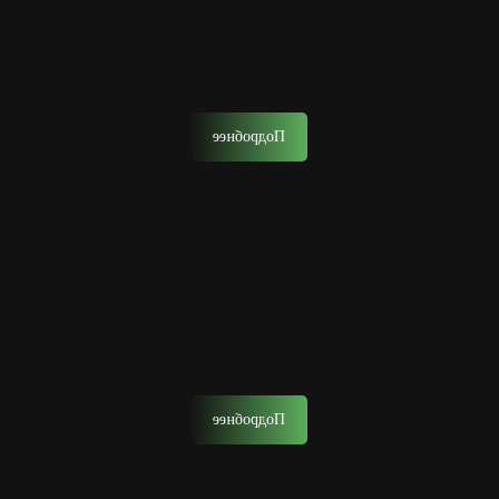
Мужской уход за лицом в барбершопе — это
комплексный уход, который вернет коже здоровье,
упругость и безупречный вид.
Подробнее
Тонирование волос
Тонирование волос поможет вам освежить образ, скрыть
седину или просто придать волосам более насыщенный
и ухоженный вид.
Подробнее