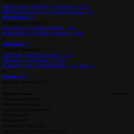
Найдено филиалов: 2
Красногорск, ТЦ Ёлка, ул. Ленина, д. 26 А
ЖК Ильинские луга, ул. Архангельская, д. 6
Красноярск
(2)
Найдено филиалов: 2
Красноярск, ул. Карла Маркса, д. 34
Красноярск, ул. Елены Стасовой, д. 48б
Л
Люберцы
(3)
Найдено филиалов: 3
Люберцы, проспект Победы, д. 14
Люберцы, ул. Дружбы, д. 11/26
Томилино, мкр. Птицефабрика, д. 35, корп. 3
М
Москва
(37)
Найдено филиалов: 37
Выберите линию:
Отмена
Сокольническая
0
Замоскворецкая
0
Арбатско-Покровская
0
Филёвская
0
Кольцевая
0
Калужско-Рижская
0
Таганско-Краснопресненская
0