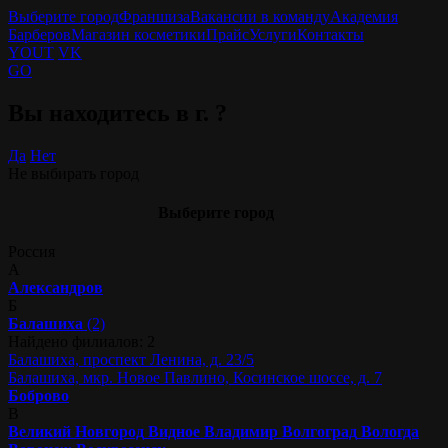
Выберите город
Франшиза
Вакансии в команду
Академия
Барберов
Магазин косметики
Прайс
Услуги
Контакты
YOUT
VK
GO
Вы находитесь в г.
?
Да
Нет
Не выбирать город
Выберите город
Россия
А
Александров
Б
Балашиха
(2)
Найдено филиалов: 2
Балашиха, проспект Ленина, д. 23/5
Балашиха, мкр. Новое Павлино, Косинское шоссе, д. 7
Боброво
В
Великий Новгород
Видное
Владимир
Волгоград
Вологда