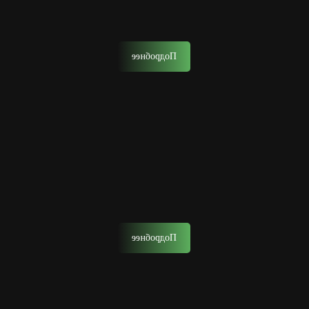
Мастера нашего барбершопа воплотят в жизнь любые
ваши пожелания от классики до самых смелых решений.
Подробнее
Моделирование бороды
Моделирование бороды — создание желаемой формы
бороды с помощью ножниц, опасной бритвы, шейвера
или машинки.
Подробнее