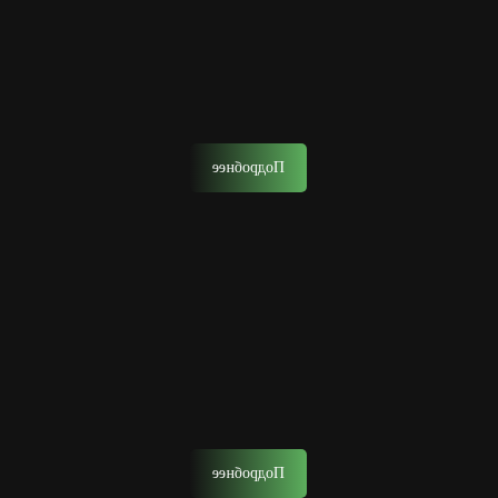
Стрижка ножницами
Данная стрижка выполняется ножницами, но часто
использует и другие инструменты в тандеме для
придания причёске уникальности.
Подробнее
Камуфляж, тонирование бороды
Тонирование — процедура для маскировки седины или
смены имиджа.
Подробнее