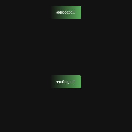
Подробнее
Биозавивка
Биозавивка – это техника, в которой не используются
агрессивные химические компоненты
Подробнее
Уход за лицом